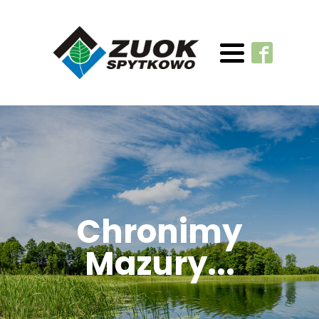
Chronimy
Mazury...