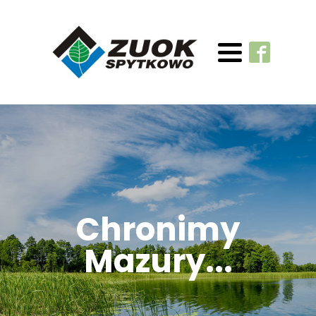
Chronimy
Mazury...