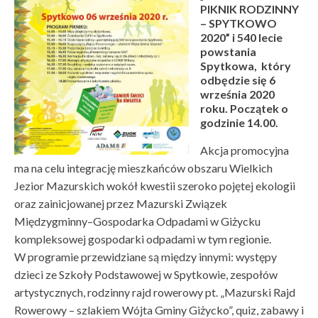
PIKNIK RODZINNY
– SPYTKOWO
2020” i 540 lecie
powstania
Spytkowa, który
odbędzie się 6
września 2020
roku. Początek o
godzinie 14.00.
Akcja promocyjna
ma na celu integrację mieszkańców obszaru Wielkich
Jezior Mazurskich wokół kwestii szeroko pojętej ekologii
oraz zainicjowanej przez Mazurski Związek
Międzygminny–Gospodarka Odpadami w Giżycku
kompleksowej gospodarki odpadami w tym regionie.
W programie przewidziane są między innymi: występy
dzieci ze Szkoły Podstawowej w Spytkowie, zespołów
artystycznych, rodzinny rajd rowerowy pt. „Mazurski Rajd
Rowerowy – szlakiem Wójta Gminy Giżycko”, quiz, zabawy i