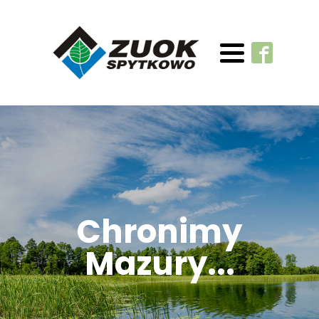
Chronimy
Mazury...