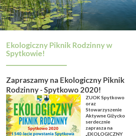
Ekologiczny Piknik Rodzinny w
Spytkowie!
Zapraszamy na Ekologiczny Piknik
Rodzinny - Spytkowo 2020!
ZUOK Spytkowo
oraz
Stowarzyszenie
Aktywne Giżycko
serdecznie
zaprasza na
„EKOLOGICZNY