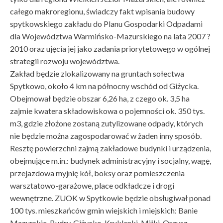
całego makroregionu, świadczy fakt wpisania budowy
spytkowskiego zakładu do Planu Gospodarki Odpadami
dla Województwa Warmińsko-Mazurskiego na lata 2007 ?
2010 oraz ujęcia jej jako zadania priorytetowego w ogólnej
strategii rozwoju województwa.
Zakład będzie zlokalizowany na gruntach sołectwa
Spytkowo, około 4 km na północny wschód od Giżycka.
Obejmował będzie obszar 6,26 ha, z czego ok. 3,5 ha
zajmie kwatera składowiskowa o pojemności ok. 350 tys.
m3, gdzie złożone zostaną zutylizowane odpady, których
nie będzie można zagospodarować w żaden inny sposób.
Resztę powierzchni zajmą zakładowe budynki i urządzenia,
obejmujące m.in.: budynek administracyjny i socjalny, wagę,
przejazdowa myjnię kół, boksy oraz pomieszczenia
warsztatowo-garażowe, place odkładcze i drogi
wewnętrzne. ZUOK w Spytkowie będzie obsługiwał ponad
100 tys. mieszkańców gmin wiejskich i miejskich: Banie
Mazurskie, Budry, Giżycko, Kruklanki, Miłki, Orzysz,