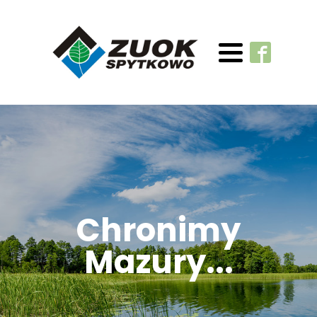
Chronimy
Mazury...