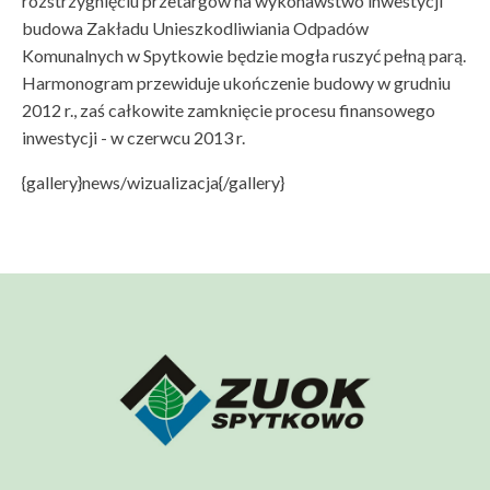
rozstrzygnięciu przetargów na wykonawstwo inwestycji
budowa Zakładu Unieszkodliwiania Odpadów
Komunalnych w Spytkowie będzie mogła ruszyć pełną parą.
Harmonogram przewiduje ukończenie budowy w grudniu
2012 r., zaś całkowite zamknięcie procesu finansowego
inwestycji - w czerwcu 2013 r.
{gallery}news/wizualizacja{/gallery}