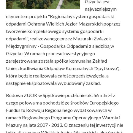
Giżycka jest
najważniejszym
elementem projektu "Regionalny system gospodarski
odpadami Ochrona Wielkich Jezior Mazurskich poprzez
tworzenie kompleksowego systemu gospodarki
odpadami", realizowanego przez Mazurski Związek
Międzygminny - Gospodarka Odpadami z siedzibą w
Giżycku. W ramach procesu inwestycyjnego
zarejestrowana została spółka komunalna Zakład
Unieszkodliwiania Odpadów Komunalnych "Spytkowo",
która będzie realizowała całość przedsięwzięcia, a
następnie eksploatowała wybudowany zakład.
Budowa ZUOK w Spytkowie pochłonie ok. 56 mln zł z
czego połowa ma pochodzić ze środków Europejskiego
Funduszu Rozwoju Regionalnego wydatkowanych w
ramach Regionalnego Programu Operacyjnego Warmia i
Mazury na lata 2007 - 2013. O znaczeniu tej inwestycji nie
tylko dla regionu Wielkich Jezior Mazurskich, ale również