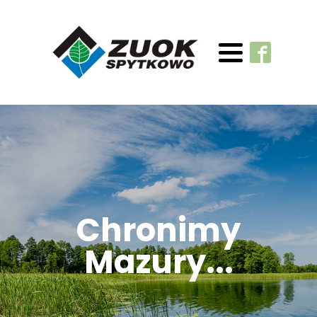
Chronimy
Mazury...