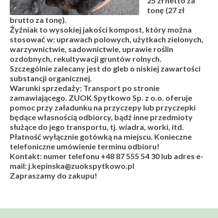
25 zł netto za
tonę (27 zł
brutto za tonę).
Żyźniak to wysokiej jakości kompost, który można
stosować w: uprawach polowych, użytkach zielonych,
warzywnictwie, sadownictwie, uprawie roślin
ozdobnych, rekultywacji gruntów rolnych.
Szczególnie zalecany jest do gleb o niskiej zawartości
substancji organicznej.
Warunki sprzedaży: Transport po stronie
zamawiającego. ZUOK Spytkowo Sp. z o.o. oferuje
pomoc przy załadunku na przyczepy lub przyczepki
będące własnością odbiorcy, bądź inne przedmioty
służące do jego transportu, tj. wiadra, worki, itd.
Płatność wyłącznie gotówką na miejscu. Konieczne
telefoniczne umówienie terminu odbioru!
Kontakt: numer telefonu +48 87 555 54 30 lub adres e-
mail: j.kepinska@zuokspytkowo.pl
Zapraszamy do zakupu!