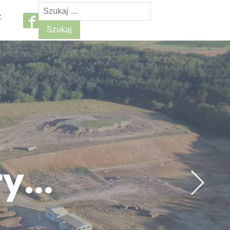
t
...