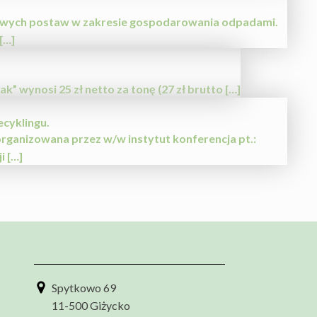
dłowych postaw w zakresie gospodarowania odpadami.
[…]
 wynosi 25 zł netto za tonę (27 zł brutto […]
cyklingu.
ganizowana przez w/w instytut konferencja pt.:
 […]
Spytkowo 69
11-500 Giżycko